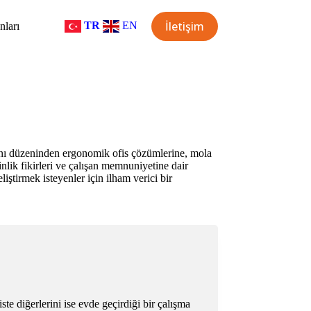
İletişim
TR
EN
nları
alanı düzeninden ergonomik ofis çözümlerine, mola
kinlik fikirleri ve çalışan memnuniyetine dair
iştirmek isteyenler için ilham verici bir
te diğerlerini ise evde geçirdiği bir çalışma