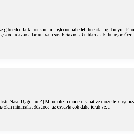
 gitmeden farklı mekanlarda işlerini halledebilme olanağı tanıyor. Pande
çısından avantajlarının yanı sıra birtakım sıkıntıları da bulunuyor. Öze
iste Nasıl Uygulanır? | Minimalizm modern sanat ve müzikte karşımıza 
müş olan minimalist düşünce, az eşyayla çok daha ferah ve…