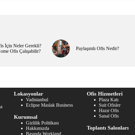
s İçin Neler Gerekli?
Paylaşımlı Ofis Nedir?
ome Ofis Çalışabilir?
Lokasyonlar
Ofis Hizmetleri
Vadistanbul
Plaza Katı
Eclipse Maslak Business
Suit Ofisler
ma
Hazır Ofis
Sanal Ofis
Kurumsal
Gizlilik Politikası
Toplantı Salonları
Hakkımızda
Basında Workland