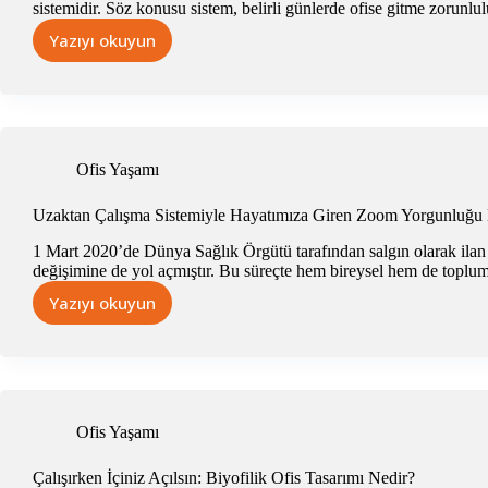
sistemidir. Söz konusu sistem, belirli günlerde ofise gitme zorunl
Yazıyı okuyun
Pandemiden
Sonra
Hayatımıza
Giren
Remote
ve
Ofis Yaşamı
Hibrit
Çalışma
Uzaktan Çalışma Sistemiyle Hayatımıza Giren Zoom Yorgunluğu
Modelleri
Avantaj
1 Mart 2020’de Dünya Sağlık Örgütü tarafından salgın olarak ilan
ve
değişimine de yol açmıştır. Bu süreçte hem bireysel hem de toplum
Dezavantajları
Yazıyı okuyun
Uzaktan
Çalışma
Sistemiyle
Hayatımıza
Giren
Zoom
Ofis Yaşamı
Yorgunluğu
Nedir?
Çalışırken İçiniz Açılsın: Biyofilik Ofis Tasarımı Nedir?