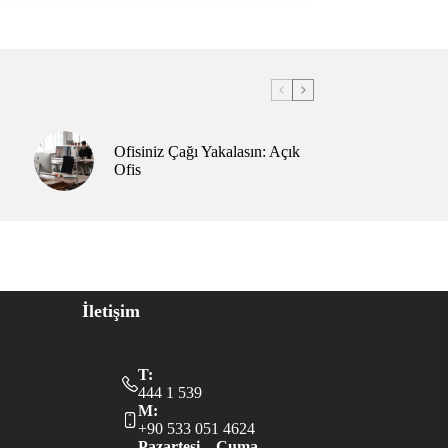
Ofisiniz Çağı Yakalasın: Açık
Ofis
İletişim
T:
444 1 539
M:
+90 533 051 4624
Pazartesi – Cuma