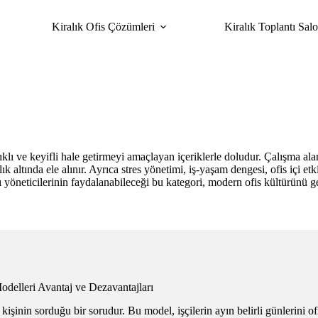
Kiralık Ofis Çözümleri
Kiralık Toplantı Salo
lıklı ve keyifli hale getirmeyi amaçlayan içeriklerle doludur. Çalışma 
k altında ele alınır. Ayrıca stres yönetimi, iş-yaşam dengesi, ofis içi et
 yöneticilerinin faydalanabileceği bu kategori, modern ofis kültürünü gel
delleri Avantaj ve Dezavantajları
inin sorduğu bir sorudur. Bu model, işçilerin ayın belirli günlerini ofis