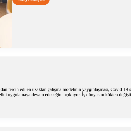
İş
Yerinde
Verimliliği
Arttıran
Esnek
Çalışma
Modeli
Nedir?
ndan tercih edilen uzaktan çalışma modelinin yaygınlaşması, Covid-19 s
ini uygulamaya devam edeceğini açıklıyor. İş dünyasını kökten değiştir