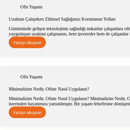
İstatistikleri
Ofis Yaşamı
Uzaktan Çalışırken Zihinsel Sağlığınızı Korumanın Yolları
Günümüzde gelişen teknolojinin sağladığı imkanlar çalışanlara ofise
yaygınlaşan uzaktan çalışmanın, hem işverenler hem de çalışanlar a
Yazıyı okuyun
Uzaktan
Çalışırken
Zihinsel
Sağlığınızı
Korumanın
Yolları
Ofis Yaşamı
Minimalizim Nedir, Ofiste Nasıl Uygulanır?
Minimalizim Nedir, Ofiste Nasıl Uygulanır? Minimalizim Nedir, Of
üzerinden hayatımıza yansıtılmıştır. Bir yaşam felsefesine dönüş
Yazıyı okuyun
Minimalizim
Nedir,
Ofiste