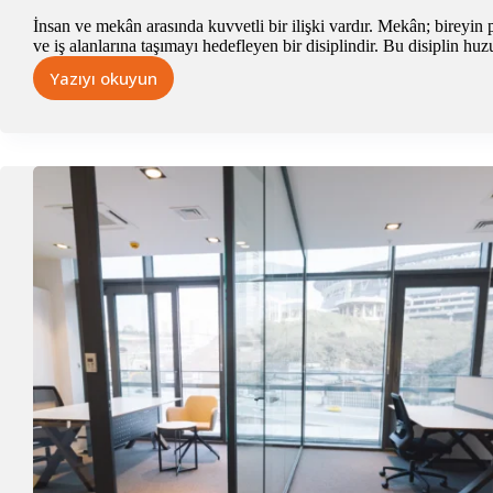
İnsan ve mekân arasında kuvvetli bir ilişki vardır. Mekân; bireyin 
ve iş alanlarına taşımayı hedefleyen bir disiplindir. Bu disiplin h
Yazıyı okuyun
Çalışırken
İçiniz
Açılsın:
Biyofilik
Ofis
Tasarımı
Nedir?